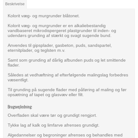
Beskrivelse
Kolorit væg- og murgrunder blåtonet.
Kolorit væg- og murgrunder er en alkaliebestandig
vandbaseret mikrodispergeret plastgrunder til inden- og
udendørs grunding af stærkt og svagt sugende bund.
Anvendes til gipsplader, gasbeton, puds, sandspartel,
eternitplader, og teglsten m.v.
Samt som grunding af dårlig afbunden puds og let smittende
flader.
Således at vedhæftning af efterfølgende malingslag forbedres
væsentligt.
Til grunding på sugende flader med påføring af maling og før
opsætning af tapet og glasvæv eller filt.
Brugsvejledning:
Overfladen skal være tør og grundigt rengjort.
Tykke lag af kalk og limfarve afrenses grundigt.
Algedannelser og begroninger afrenses og behandles med