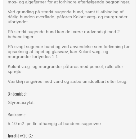
mos- og algefjerner for at forhindre efterfølgende begroninger.
Ved grunding på stærkt sugende bund, samt til afbinding af
dårlig bunden overflade, påføres Kolorit væg- og murgrunder
ufortyndet.
På stærkt sugende bund kan det være nødvendigt med 2
behandlinger.
På svagt sugende bund og ved anvendelse som forlimning før
opsætning af tapet og glasvæv, kan Kolorit væg- og
murgrunder fortyndes 1:1.
Kolorit væg- og murgrunder påføres med pensel, rulle eller
sprøjte.
Værktøj rengøres med vand og sæbe umiddelbart efter brug.
Bindemiddel:
Styrenacrylat.
Rækkeevne:
5-10 m2. pr. ltr. afhængig af bundens sugeevne.
Tørretid v/20 C.: