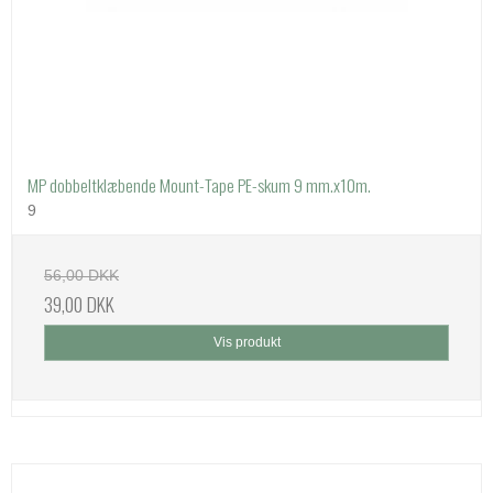
MP dobbeltklæbende Mount-Tape PE-skum 9 mm.x10m.
9
56,00 DKK
39,00 DKK
Vis produkt