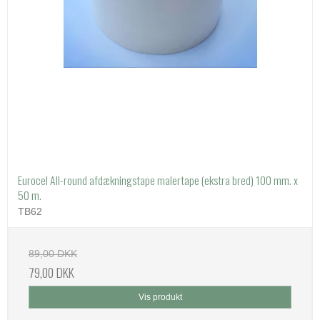
Eurocel All-round afdækningstape malertape (ekstra bred) 100 mm. x
50 m.
TB62
89,00 DKK
79,00 DKK
Vis produkt