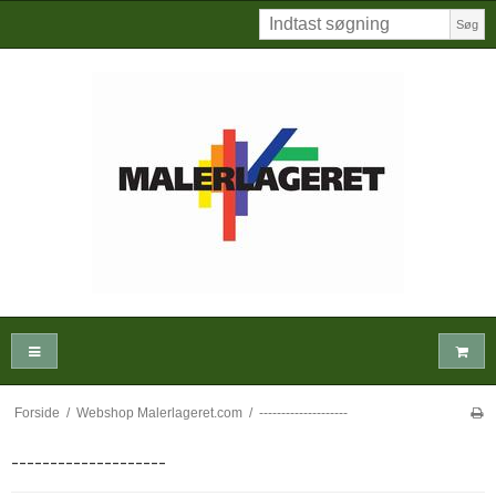
Søg
Forside
/
Webshop Malerlageret.com
/
--------------------
--------------------