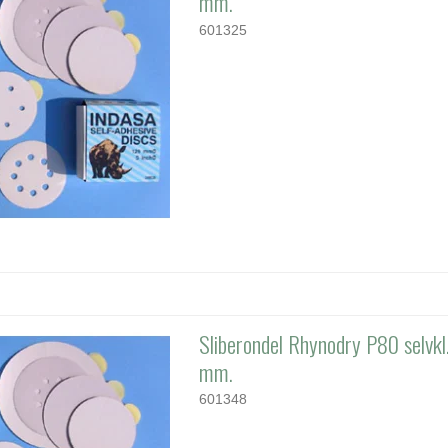
mm.
601325
Sliberondel Rhynodry P80 selvk
mm.
601348