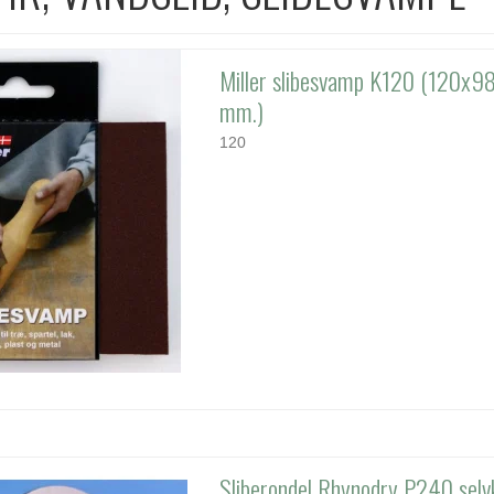
Miller slibesvamp K120 (120x9
mm.)
120
Sliberondel Rhynodry P240 selv