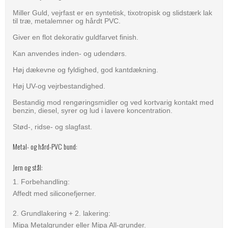
Miller Guld, vejrfast er en syntetisk, tixotropisk og slidstærk lak
til træ, metalemner og hårdt PVC.
Giver en flot dekorativ guldfarvet finish.
Kan anvendes inden- og udendørs.
Høj dækevne og fyldighed, god kantdækning.
Høj UV-og vejrbestandighed.
Bestandig mod rengøringsmidler og ved kortvarig kontakt med
benzin, diesel, syrer og lud i lavere koncentration.
Stød-, ridse- og slagfast.
Metal- og hård-PVC bund:
Jern og stål:
1. Forbehandling:
Affedt med siliconefjerner.
2. Grundlakering + 2. lakering:
Mipa Metalgrunder eller Mipa All-grunder.