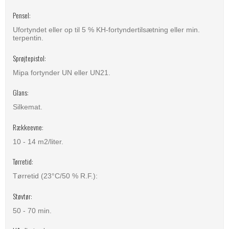
Pensel:
Ufortyndet eller op til 5 % KH-fortyndertilsætning eller min.
terpentin.
Sprøjtepistol:
Mipa fortynder UN eller UN21.
Glans:
Silkemat.
Rækkeevne:
10 - 14 m2/liter.
Tørretid:
Tørretid (23°C/50 % R.F.):
Støvtør:
50 - 70 min.